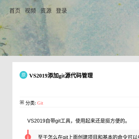
首页
视频
资源
登录
原
VS2019添加git源代码管理
分类:
Git
VS2019自带git工具，使用起来还是挺方便的。
至于怎么在git上面创建项目和基本的命令可以