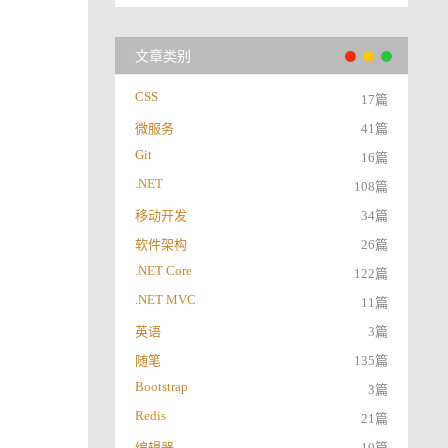
文章类别
CSS
17篇
微服务
41篇
Git
16篇
.NET
108篇
移动开发
34篇
软件架构
26篇
.NET Core
122篇
.NET MVC
11篇
英语
3篇
随笔
135篇
Bootstrap
3篇
Redis
21篇
编辑器
10篇