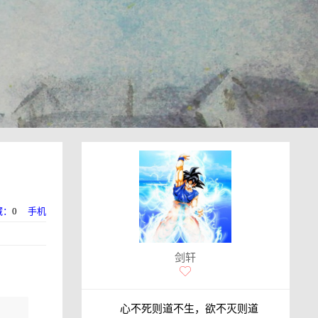
藏：
0
手机
剑轩
心不死则道不生，欲不灭则道