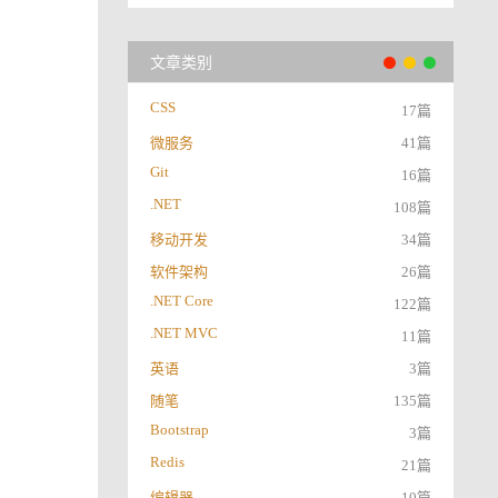
文章类别
CSS
17篇
微服务
41篇
Git
16篇
.NET
108篇
移动开发
34篇
软件架构
26篇
.NET Core
122篇
.NET MVC
11篇
英语
3篇
随笔
135篇
Bootstrap
3篇
Redis
21篇
编辑器
10篇