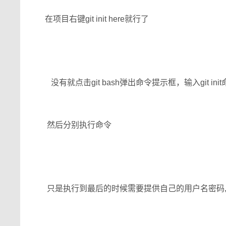
在项目右键git init here就行了
没有就点击git bash弹出命令提示框，输入git in
然后分别执行命令
只是执行到最后的时候需要提供自己的用户名密码