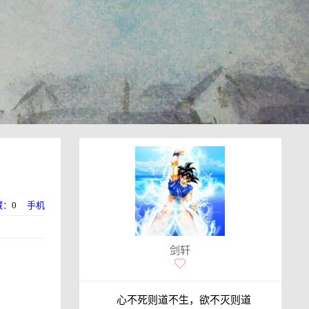
藏：
0
手机
剑轩
心不死则道不生，欲不灭则道