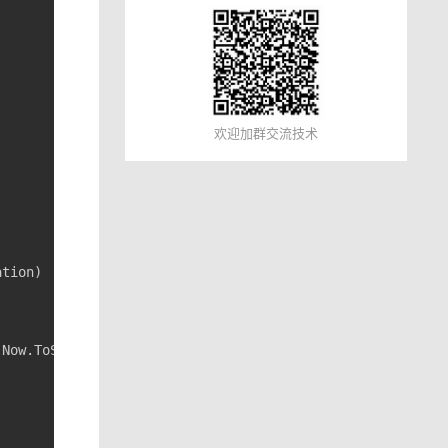
欢迎加群交流技术
.Now.ToString(
"yyyyMMddhhmmss"
) + 
".txt"