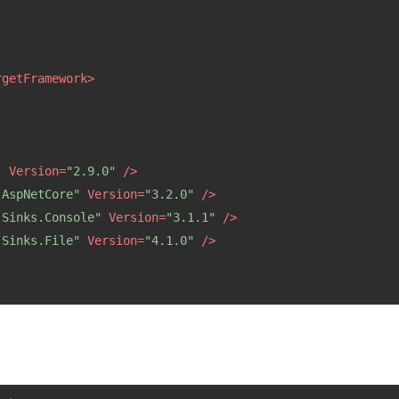
rgetFramework
>
"
Version
=
"2.9.0"
 />
.AspNetCore"
Version
=
"3.2.0"
 />
.Sinks.Console"
Version
=
"3.1.1"
 />
.Sinks.File"
Version
=
"4.1.0"
 />