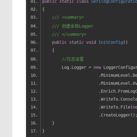
public
static
class
SerilogConfigurati
///
<summary>
///
 创建全局Logger
///
</summary>
public
static
void
InitConfig
(
)
//日志设置
        Log.Logger = 
new
                       .MinimumLevel.O
                       .WriteTo.File(
n