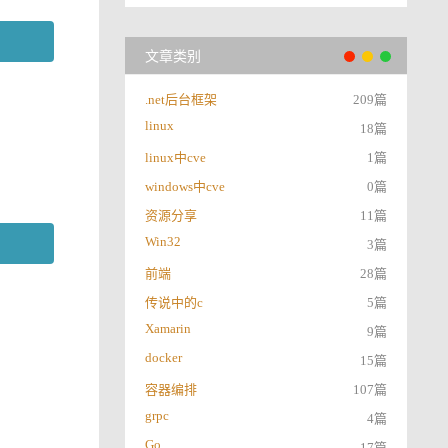
文章类别
.net后台框架
209篇
linux
18篇
linux中cve
1篇
windows中cve
0篇
资源分享
11篇
Win32
3篇
前端
28篇
传说中的c
5篇
Xamarin
9篇
docker
15篇
容器编排
107篇
grpc
4篇
Go
17篇