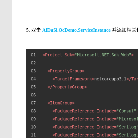
5. 双击
AiDaSi.OcDemo.ServiceInstance
并添加相关
<
Project
Sdk
=
"Microsoft.NET.Sdk.Web"
>
<
PropertyGroup
>
<
TargetFramework
>
netcoreapp3.1
</
Ta
</
PropertyGroup
>
<
ItemGroup
>
<
PackageReference
Include
=
"Consul"
<
PackageReference
Include
=
"Microso
<
PackageReference
Include
=
"Serilog
<
PackageReference
Include
=
"Serilog