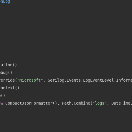
onLog
verride(
"Microsoft"
ew
 CompactJsonFormatter(), Path.Combine(
"logs"
, DateTime