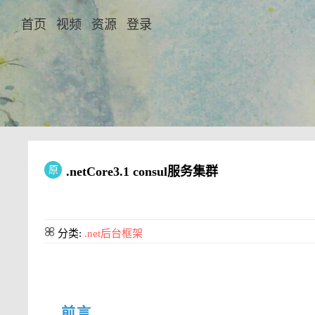
首页
视频
资源
登录
原
.netCore3.1 consul服务集群
分类:
.net后台框架
前言