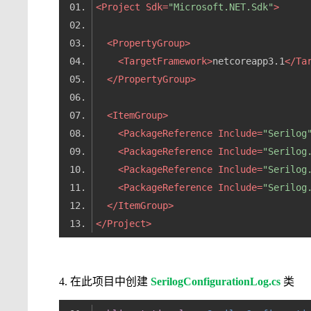
<
Project
Sdk
=
"Microsoft.NET.Sdk"
>
<
PropertyGroup
>
<
TargetFramework
>
netcoreapp3.1
</
Ta
</
PropertyGroup
>
<
ItemGroup
>
<
PackageReference
Include
=
"Serilog
<
PackageReference
Include
=
"Serilog
<
PackageReference
Include
=
"Serilog
<
PackageReference
Include
=
"Serilog
</
ItemGroup
>
</
Project
>
4. 在此项目中创建
SerilogConfigurationLog.cs
类