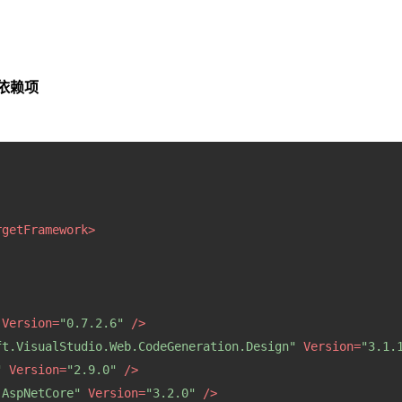
依赖项
rgetFramework
>
Version
=
"0.7.2.6"
 />
ft.VisualStudio.Web.CodeGeneration.Design"
Version
=
"3.1.
"
Version
=
"2.9.0"
 />
.AspNetCore"
Version
=
"3.2.0"
 />