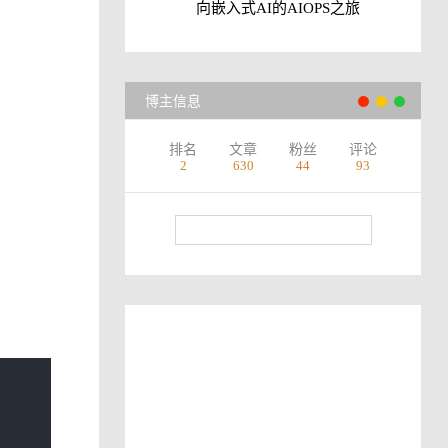
向嵌入式AI的AIOPS之旅
博主信息
排名
文章
粉丝
评论
2
630
44
93