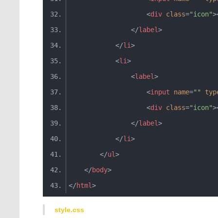
<
div
class
=
"icon"
>
</
label
>
</
li
>
<
li
>
<
label
>
<
input
name
=
""
typ
<
div
class
=
"icon"
>
</
label
>
</
li
>
</
ul
>
</
body
>
</
html
>
style.css