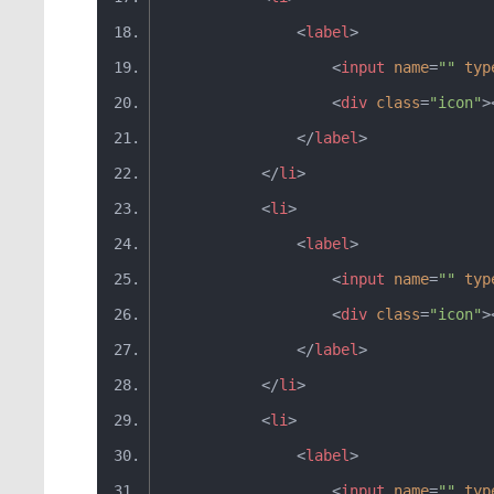
<
label
>
<
input
name
=
""
typ
<
div
class
=
"icon"
>
</
label
>
</
li
>
<
li
>
<
label
>
<
input
name
=
""
typ
<
div
class
=
"icon"
>
</
label
>
</
li
>
<
li
>
<
label
>
<
input
name
=
""
typ