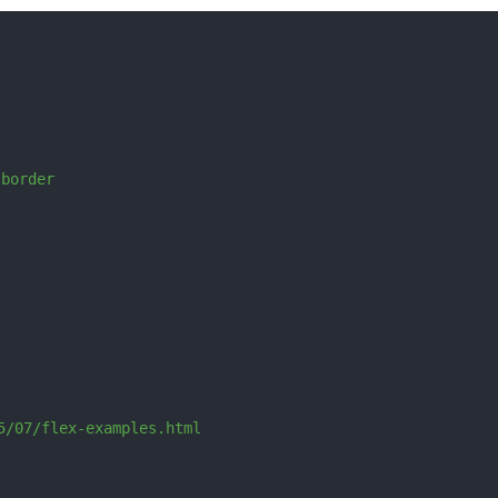
order 
5/07/flex-examples.html