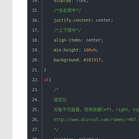
display
:
 flex
;
/*左右居中*/
justify
-
content
:
 center
;
/*上下居中*/
align
-
items
:
 center
;
min
-
height
:
100vh
;
background
:
#18191f
;
}
ul
{
/*
    层定位
    对象不可层叠，但将依据left，right，
    http://www.divcss5.com/rumen/r403.
    */