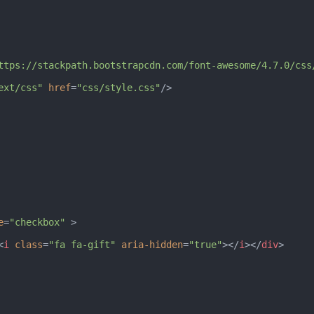
ttps://stackpath.bootstrapcdn.com/font-awesome/4.7.0/css
ext/css"
href
=
"css/style.css"
/>
e
=
"checkbox"
>
<
i
class
=
"fa fa-gift"
aria-hidden
=
"true"
>
</
i
>
</
div
>