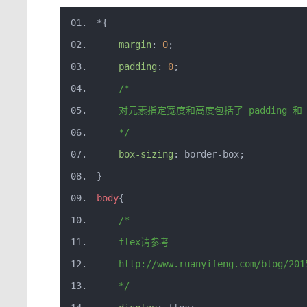
*{
margin
:
0
;
padding
:
0
;
/*
    对元素指定宽度和高度包括了 padding 和 b
    */
box
-
sizing
:
 border
-
box
;
}
body
{
/*
    flex请参考
    http://www.ruanyifeng.com/blog/201
    */