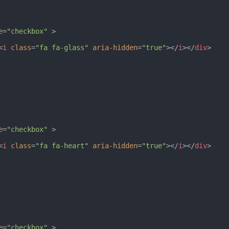
e
=
"checkbox"
>
<
i
class
=
"fa fa-glass"
aria-hidden
=
"true"
>
</
i
>
</
div
>
e
=
"checkbox"
>
<
i
class
=
"fa fa-heart"
aria-hidden
=
"true"
>
</
i
>
</
div
>
e
=
"checkbox"
>