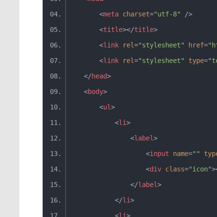
<
meta
charset
=
"utf-8"
/>
<
title
>
</
title
>
<
link
rel
=
"stylesheet"
href
=
"h
<
link
rel
=
"stylesheet"
type
=
"t
</
head
>
<
body
>
<
ul
>
<
li
>
<
label
>
<
input
name
=
""
typ
<
div
class
=
"icon"
>
</
label
>
</
li
>
<
li
>