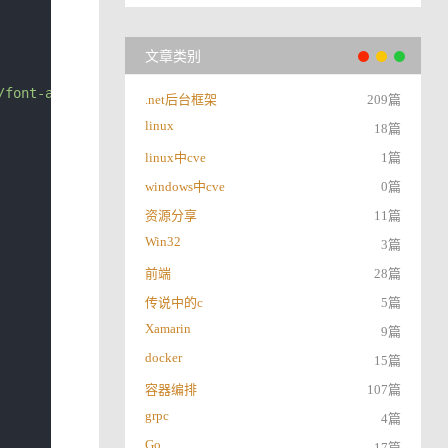
文章类别
/font-awesome.min.css"
integrity
=
"sha384-wvfXpqpZZVQGK6T
.net后台框架
209篇
linux
18篇
linux中cve
1篇
windows中cve
0篇
资源分享
11篇
Win32
3篇
前端
28篇
传说中的c
5篇
Xamarin
9篇
docker
15篇
容器编排
107篇
grpc
4篇
Go
17篇