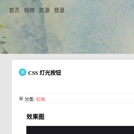
首页
视频
资源
登录
原
CSS 灯光按钮
分类:
前端
效果图