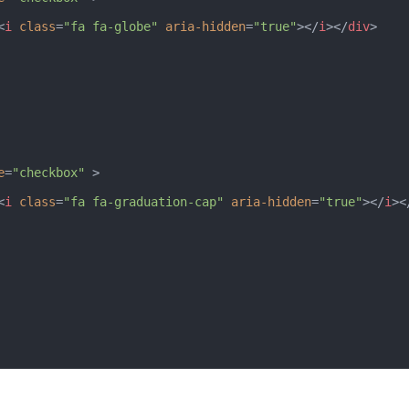
<
i
class
=
"fa fa-globe"
aria-hidden
=
"true"
>
</
i
>
</
div
>
e
=
"checkbox"
>
<
i
class
=
"fa fa-graduation-cap"
aria-hidden
=
"true"
>
</
i
>
<