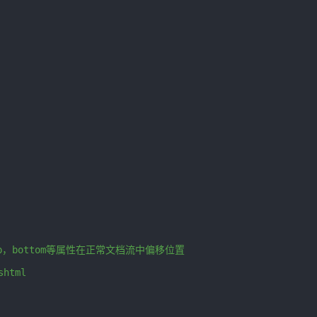
top，bottom等属性在正常文档流中偏移位置
shtml