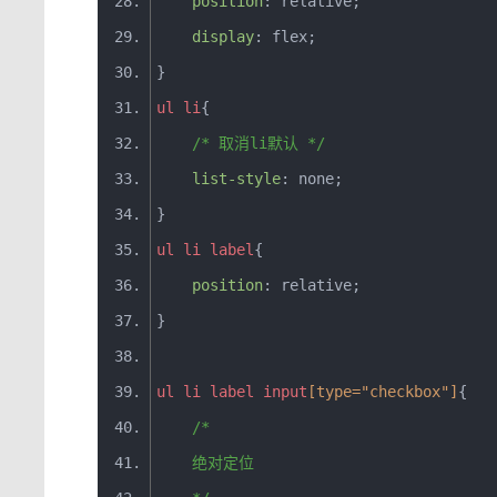
position
:
 relative
;
display
:
 flex
;
}
ul
li
{
/* 取消li默认 */
list
-
style
:
 none
;
}
ul
li
label
{
position
:
 relative
;
}
ul
li
label
input
[
type
=
"checkbox"
]
{
/*
    绝对定位