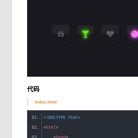
代码
index.html
<!DOCTYPE html>
<
html
>
<
head
>